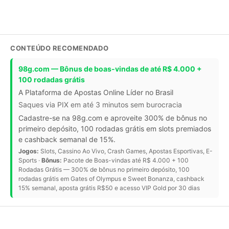
CONTEÚDO RECOMENDADO
98g.com — Bônus de boas-vindas de até R$ 4.000 +
100 rodadas grátis
A Plataforma de Apostas Online Líder no Brasil
Saques via PIX em até 3 minutos sem burocracia
Cadastre-se na 98g.com e aproveite 300% de bônus no
primeiro depósito, 100 rodadas grátis em slots premiados
e cashback semanal de 15%.
Jogos:
Slots, Cassino Ao Vivo, Crash Games, Apostas Esportivas, E-
Sports ·
Bônus:
Pacote de Boas-vindas até R$ 4.000 + 100
Rodadas Grátis — 300% de bônus no primeiro depósito, 100
rodadas grátis em Gates of Olympus e Sweet Bonanza, cashback
15% semanal, aposta grátis R$50 e acesso VIP Gold por 30 dias